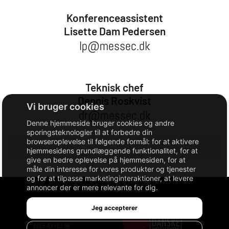
Konferenceassistent
Lisette Dam Pedersen
lp@messec.dk
Teknisk chef
Dennis Roskvist
dr@messec.dk
Denne hjemmeside bruger cookies og andre
sporingsteknologier til at forbedre din
browseroplevelse til følgende formål:
for at aktivere
hjemmesidens grundlæggende funktionalitet
,
for at
give en bedre oplevelse på hjemmesiden
,
for at
måle din interesse for vores produkter og tjenester
og for at tilpasse marketinginteraktioner
,
at levere
annoncer der er mere relevante for dig
.
BYGGERI-MESSEN
Jeg accepterer
DANSKE BYGGECENTRE
EGEBÆKVEJ 98