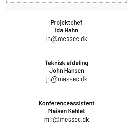
Projektchef
Ida Hahn
ih@messec.dk
Teknisk afdeling
John Hansen
jh@messec.dk
Konferenceassistent
Maiken Kehlet
mk@messec.dk